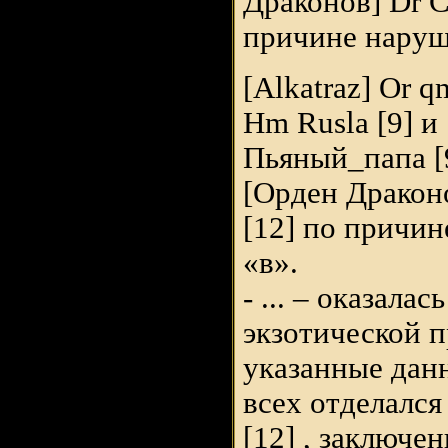
Драконов] Dr Cr
причине наруш
[Alkatraz] Or qm
Hm Rusla [9] и
Пьяный_папа [
[Орден Драконо
[12] по причин
«в».
- ... – оказалас
экзотической 
указанные данн
всех отделался
[12] , заключе