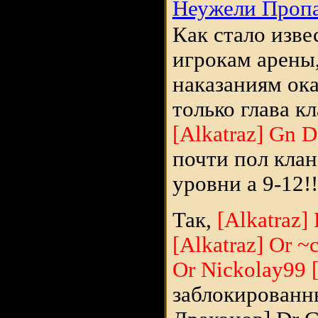
Неужели Проп
Как стало изв
игрокам арены
наказаниям ока
только глава к
[Alkatraz] Gn D
почти пол клан
уровни а 9-12!!
Так,
[Alkatraz]
[Alkatraz] Or ~
Or Nickolay99 
заблокированн