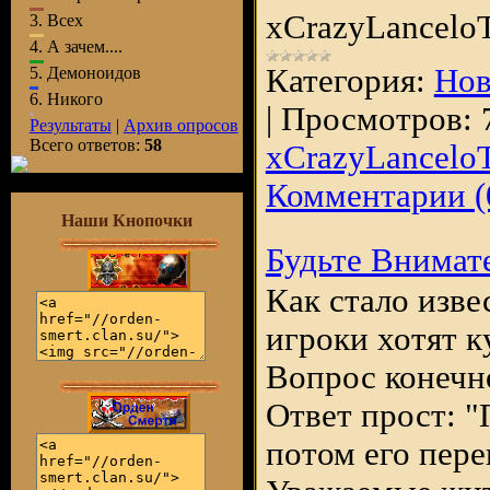
xCrazyLancelo
3.
Всех
4.
А зачем....
Категория:
Нов
5.
Демоноидов
6.
Никого
|
Просмотров:
Результаты
|
Архив опросов
Всего ответов:
58
xCrazyLancelo
Комментарии (
Наши Кнопочки
Будьте Внимат
Как стало изве
игроки хотят к
Вопрос конечн
Ответ прост: 
потом его пере