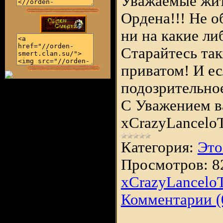
Уважаемые жи
Ордена!!! Не 
ни на какие ли
Старайтесь так
приватом! И ес
подозрительное
С Уважением в
xCrazyLancelo
Категория:
Это
Просмотров:
8
xCrazyLancelo
Комментарии (