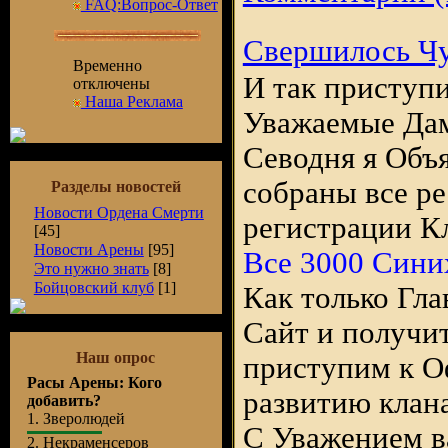
FAQ:Вопрос-Ответ
Свершилось Чу
Временно
И так приступ
отключены
Наша Реклама
Уважаемые Дам
Севодня я Объя
собраны все р
Разделы новостей
Новости Ордена Смерти
регистрации К
[45]
Новости Арены
[95]
Все 3000 Сини
Это нужно знать
[8]
Бойцовский клуб
[1]
Как только Гл
Сайт и получи
Наш опрос
приступим к 
Расы Арены: Кого
развитию клана
добавить?
1.
Зверолюдей
С Уважением в
2.
Некраменсеров