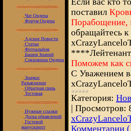
Если вас кто т
поставил
Кровь
Чат Ордена
Порабощение, в
Форум Ордена
обращайтесь к
Адские Новости
xCrazyLancelo
Статьи
Фотоальбом
****Лейтенант
Башня Знаний
Сокровища Ордена
Поможем как 
С Уважением в
Значки:
xCrazyLancelo
Разъяснение
Обратная связь
Тестовая
Категория:
Нов
|
Просмотров:
Нужные ссылки
xCrazyLancelo
Доска объявлений
Гостевой
Комментарии (
манускрипт