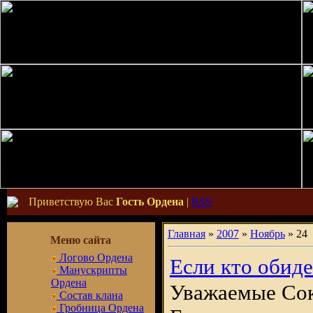
Приветствую Вас
Гость Ордена
|
RSS
Главная
»
2007
»
Ноябрь
»
24
Меню сайта
Логово Ордена
Если кто обиде
Манускрипты
Ордена
Уважаемые Со
Состав клана
Гробница Ордена