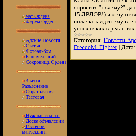
Клана Атлантис не кого
спросите "почему?" да 
15 ЛВЛОВ!) я хочу от в
Чат Ордена
пожелать идти ему все 
Форум Ордена
успехов как в реале так
Категория:
Новости Ар
Адские Новости
Статьи
FreedoM_Fighter
|
Дата:
Фотоальбом
Башня Знаний
Сокровища Ордена
Значки:
Разъяснение
Обратная связь
Тестовая
Нужные ссылки
Доска объявлений
Гостевой
манускрипт