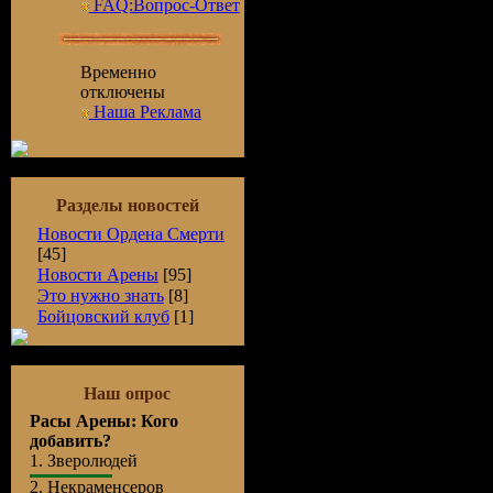
FAQ:Вопрос-Ответ
Временно
отключены
Наша Реклама
Разделы новостей
Новости Ордена Смерти
[45]
Новости Арены
[95]
Это нужно знать
[8]
Бойцовский клуб
[1]
Наш опрос
Расы Арены: Кого
добавить?
1.
Зверолюдей
2.
Некраменсеров