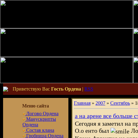
Приветствую Вас
Гость Ордена
|
RSS
Главная
»
2007
»
Сентябрь
»
1
Меню сайта
Логово Ордена
а на арене все больше с
Манускрипты
Сегодня я заметил на п
Ордена
О.о енто был
Ло
Состав клана
Гробница Ордена