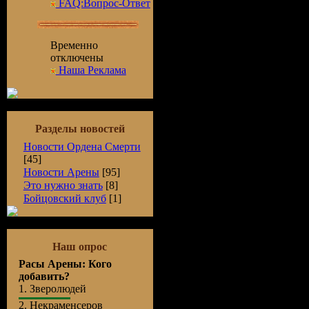
FAQ:Вопрос-Ответ
Временно
отключены
Наша Реклама
Разделы новостей
Новости Ордена Смерти
[45]
Новости Арены
[95]
Это нужно знать
[8]
Бойцовский клуб
[1]
Наш опрос
Расы Арены: Кого
добавить?
1.
Зверолюдей
2.
Некраменсеров