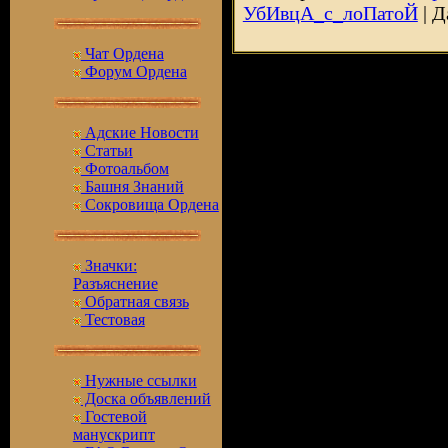
УбИвцА_с_лоПатоЙ
|
Д
Чат Ордена
Форум Ордена
Адские Новости
Статьи
Фотоальбом
Башня Знаний
Сокровища Ордена
Значки:
Разъяснение
Обратная связь
Тестовая
Нужные ссылки
Доска объявлений
Гостевой
манускрипт