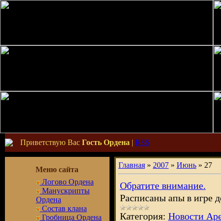
Приветствую Вас
Гость Ордена
|
RSS
Главная
»
2007
»
Июнь
»
27
Меню сайта
Логово Ордена
Обратите внимание.
Манускрипты
Расписаны апы в игре 
Ордена
Состав клана
Категория:
Новости Ар
Гробница Ордена