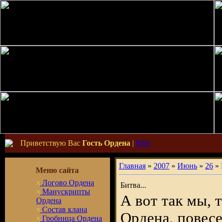
Приветствую Вас
Гость Ордена
|
RSS
Главная
»
2007
»
Июнь
»
26
» 
Меню сайта
Логово Ордена
Битва...
Манускрипты
А вот так мы,
Ордена
Состав клана
Ордена, повесе
Гробница Ордена