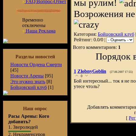
мы рулим!
FAQ:Вопрос-Ответ
Возрожения не
Временно
отключены
Наша Реклама
Категория:
Бойцовский клуб
Рейтинг: 0.0/0 |
Всего комментариев:
1
Порядок 
Разделы новостей
Новости Ордена Смерти
[45]
1
ZlobnyGoblin
(27.06.2007 17:55)
Новости Арены
[95]
0
Бой интересный... ток я не п
Это нужно знать
[8]
утесе чтоль?
Бойцовский клуб
[1]
Добавлять комментарии
Наш опрос
Расы Арены: Кого
[
Рег
добавить?
1.
Зверолюдей
2.
Некраменсеров