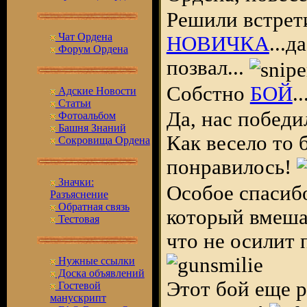
Решили встрет
Чат Ордена
НОВИЧКА
...д
Форум Ордена
позвал...
Собстно
БОЙ
.
Адские Новости
Статьи
Да, нас победил
Фотоальбом
Башня Знаний
Как весело то 
Сокровища Ордена
понравилось!
Значки:
Особое спаси
Разъяснение
Обратная связь
который вмешал
Тестовая
что не осилит 
Нужные ссылки
Доска объявлений
Этот бой еще р
Гостевой
манускрипт